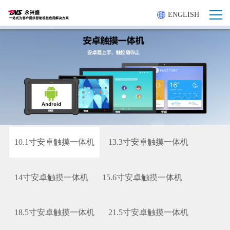
ENGLISH
10.1寸安卓触摸一体机
13.3寸安卓触摸一体机
14寸安卓触摸一体机
15.6寸安卓触摸一体机
18.5寸安卓触摸一体机
21.5寸安卓触摸一体机