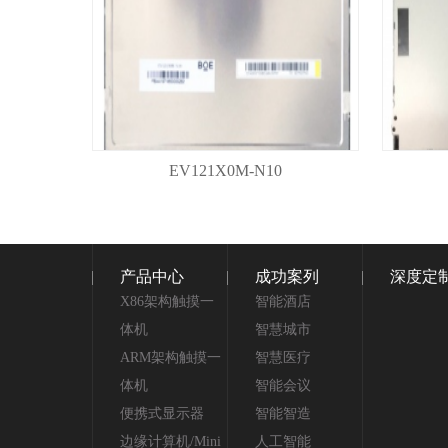
EV121X0M-N10
产品中心
成功案列
深度定
X86架构触摸一
智能酒店
体机
智慧城市
ARM架构触摸一
智慧医疗
体机
智能会议
便携式显示器
智能智造
边缘计算机/Mini
人工智能