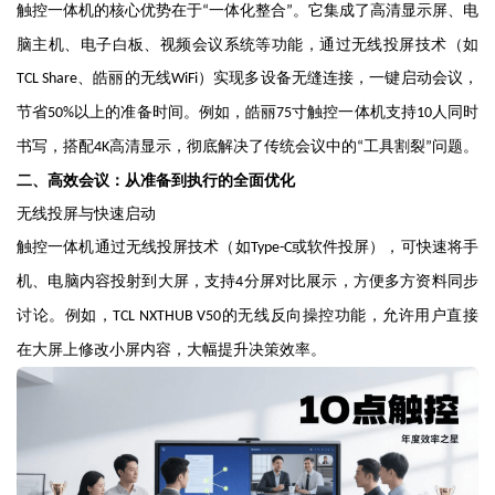
触控一体机的核心优势在于
一体化整合
。它集成了高清显示屏、电
“
”
脑主机、电子白板、视频会议系统等功能，通过无线投屏技术（如
、皓丽的无线
）实现多设备无缝连接，一键启动会议，
TCL Share
WiFi
节省
以上的准备时间。例如，皓丽
寸触控一体机支持
人同时
50%
75
10
书写，搭配
高清显示，彻底解决了传统会议中的
工具割裂
问题。
4K
“
”
二、高效会议：从准备到执行的全面优化
无线投屏与快速启动
触控一体机通过无线投屏技术（如
或软件投屏），可快速将手
Type-C
机、电脑内容投射到大屏，支持
分屏对比展示，方便多方资料同步
4
讨论。例如，
的无线反向操控功能，允许用户直接
TCL NXTHUB V50
在大屏上修改小屏内容，大幅提升决策效率。