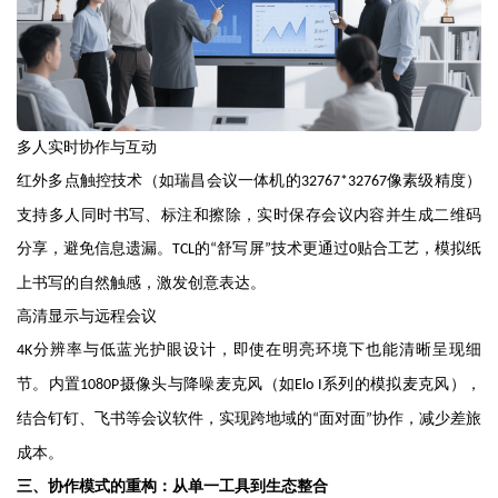
多人实时协作与互动
红外多点触控技术（如瑞昌会议一体机的
像素级精度）
32767*32767
支持多人同时书写、标注和擦除，实时保存会议内容并生成二维码
分享，避免信息遗漏。
的
舒写屏
技术更通过
贴合工艺，模拟纸
TCL
“
”
0
上书写的自然触感，激发创意表达。
高清显示与远程会议
分辨率与低蓝光护眼设计，即使在明亮环境下也能清晰呈现细
4K
节。内置
摄像头与降噪麦克风（如
系列的模拟麦克风），
1080P
Elo I
结合钉钉、飞书等会议软件，实现跨地域的
面对面
协作，减少差旅
“
”
成本。
三、协作模式的重构：从单一工具到生态整合