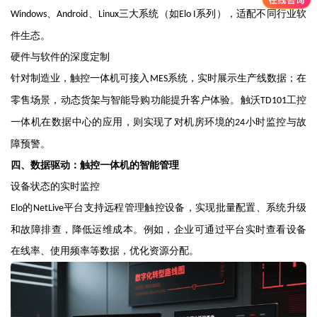
、
、
三大系统（如
系列），适配不同行业软
Windows
Android
Linux
Elo I
件生态。
硬件与软件的深度定制
针对制造业，触控一体机可接入
系统，实时展示生产线数据；在
MES
零售场景，动态货架与智能导购功能提升客户体验。触沃
工控
TD101
一体机在数据中心的应用，则实现了对机房环境的
小时监控与故
24
障预警。
四、数据驱动：触控一体机的智能管理
设备状态的实时监控
的
平台支持远程管理触控设备，实现批量配置、系统升级
Elo
NetLive
和故障排查，降低运维成本。例如，企业可通过平台实时查看设备
在线率、使用频率等数据，优化资源分配。