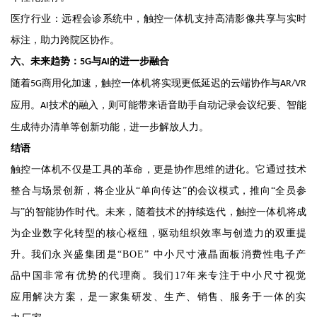
医疗行业：远程会诊系统中，触控一体机支持高清影像共享与实时
标注，助力跨院区协作。
六、未来趋势：
与
的进一步融合
5G
AI
随着
商用化加速，触控一体机将实现更低延迟的云端协作与
5G
AR/VR
应用。
技术的融入，则可能带来语音助手自动记录会议纪要、智能
AI
生成待办清单等创新功能，进一步解放人力。
结语
触控一体机不仅是工具的革命，更是协作思维的进
化。它通过技术
整合与场景创新，将企业从“单向传达”的会议模式，推向“全员参
与”的智能协作时代。未来，随着技术的持续迭代，触控一体机将成
为企业数字化转型的核心枢纽，驱动组织效率与创造力的双重提
升。我们
永兴盛集团
是“BOE” 中小尺寸液晶面板消费性电子产
品中国非常有优势的代理商。我们17年来专注于中小尺寸视觉
应用解决方案，是一家集研发、生产、销售、服务于一体的实